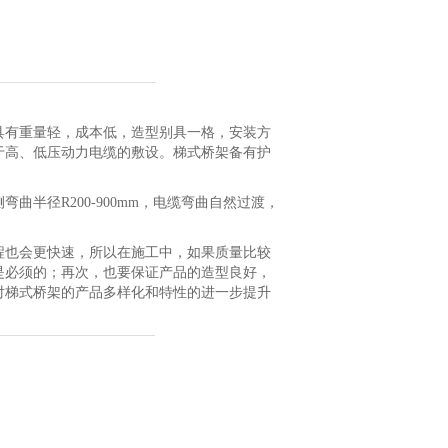
具有重量轻，成本低，造型别具一格，安装方
于高、低压动力电缆的敷设。梯式桥架备有护
半径R200-900mm，电缆弯曲自然过渡，
程也会更快速，所以在施工中，如果质量比较
是必须的；再次，也要保证产品的造型良好，
对梯式桥架的产品多样化和特性的进一步提升