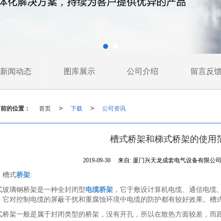
新闻动态
图库展示
公司介绍
留言反
当前的位置：
首页
下载
公司资讯
>
>
槽式桥架和梯式桥架的使用
2019-09-30
来自:
厦门兴天龙成套电气设备有限公
、槽式
桥架
:
式玻璃钢桥架是一种全封闭型
电缆桥架
，它于敷设计算机电缆、通信电缆
，它对控制电缆的屏蔽干扰和重腐蚀环境中电缆的防护都有较好效果。槽
式桥架一般是属于封闭类型的桥架，没有开孔，所以在散热方面较差，而