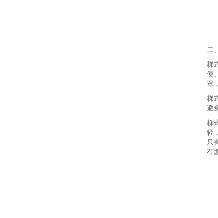
二
梯
便
罩
梯
避
梯
轻
只
有