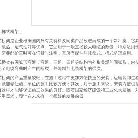
、梯式桥架：
式桥架是企业根据国内外有关资料及同类产品改进而成的一个新种类，它
、散热、透气性好等优点。它适用于一般直径较大电缆的敷设，特别适用
，需要配护罩时可在订货时注明，其所有配件与托盘式、槽式桥架通用。
式桥架有圆弧形弯通：弯通、三通、四通等结构为外形美观的圆弧形，内侧弯曲
免了电缆弯曲时产生的断裂，并能增加电缆桥架的强度。
式桥架的产品重量较轻，在施工过程中更加方便快捷的安装，运输装卸过
，就能够让施工单位的施工比较方便；其次，对于施工来说，安装方便也
有这样才能够保证施工效果的良好。随着国家经济建设和工业化大发展，
多重需求，预计在未来有一个很好的发展前景