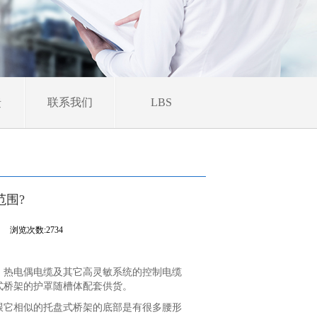
馈
联系我们
LBS
范围?
司
浏览次数:2734
、热电偶电缆及其它高灵敏系统的控制电缆
式桥架的护罩随槽体配套供货。
跟它相似的托盘式桥架的底部是有很多腰形