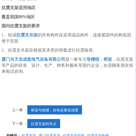
抗震支架适用地区
覆盖我国80%地区
国内抗震支架的要求
1、组成
抗震支吊架
的所有构件应采用成品构件，连接紧固件的构造因
便于安装
2、抗震支吊架应根据其承受的荷载进行抗震验算。
厦门兴天龙成套电气设备有限公司
是一家专注
母槽线
，
桥架
，抗震支架
等产品的研发、设计、生产、销售和服务等现代企业，欢迎顾客朋友前
来电话咨询。
上一条 ：
桥架与线槽，你有必要搞清楚
下一条 ：
抗震支架的布点
关键词：
抗震支架
厦门抗震支架
抗震支架安装
抗震支架价格