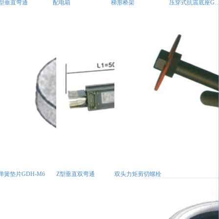
T型垂直弯通
配电箱
梯形桥架
压穿式抗震底座GDH
弹簧垫片GDH-M6
Z型垂直双弯通
双头力矩剪切螺栓