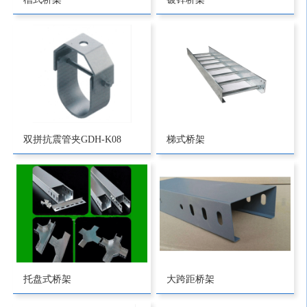
双拼抗震管夹GDH-K08
梯式桥架
托盘式桥架
大跨距桥架