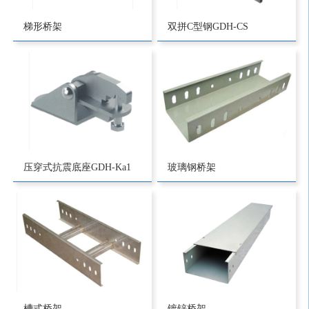
梯形桥架
双拼C型钢GDH-CS
压穿式抗震底座GDH-Ka1
玻璃钢桥架
槽式桥架
镀锌桥架