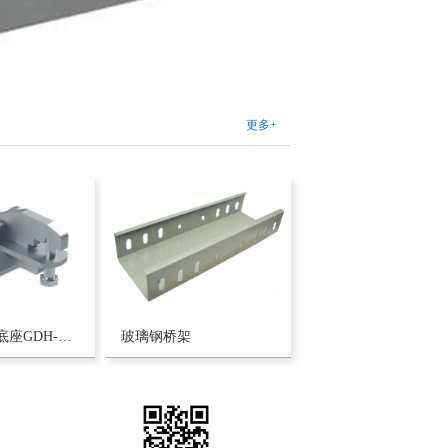
更多+
压穿式抗震底座GDH-Ka1
玻璃钢桥架