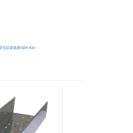
穿式抗震底座GDH-Ka1