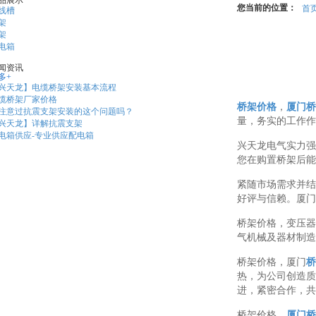
品展示
您当前的位置：
首
线槽
架
架
电箱
闻资讯
多+
兴天龙】电缆桥架安装基本流程
缆桥架厂家价格
桥架价格
，
厦门桥
注意过抗震支架安装的这个问题吗？
量，务实的工作作
兴天龙】详解抗震支架
电箱供应-专业供应配电箱
兴天龙电气实力强
您在购置桥架后能
紧随市场需求并结
好评与信赖。厦门
桥架价格，变压器
气机械及器材制造
桥架价格，厦门
桥
热，为公司创造质
进，紧密合作，共
桥架价格，
厦门桥