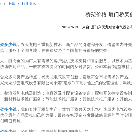
页
>
下载
>
行业资讯
桥架价格-厦门桥架
2019-09-19
来自:
厦门兴天龙成套电气设备
架多少钱
，兴天龙电气重视新技术、新产品的引进和开发，借鉴国内外先
风，服务于全国各地，在福建省乃至全国都拥有很好的赞誉。
大，能周全的为广大有需求的客户提供技术支持和售后服务。以技术为基
快速收到产品，一般在双方协商的时间内及时发货。公司本着“精益求精
合众多同类产品特点，兴天龙电气改革创新，发展符合市场需求的产品。
兴天龙成套电气设备有限公司秉着“追求”和“用户至上”的经营理念，竭
、整流器和电感器制造；电容器及其配套设备制造；配电开关控制设备制
；新材料技术推广服务；节能技术推广服务；其他技术推广服务；其他未
架多少钱
，我们专注于桥架生产，致力于将兴天龙电气打造成为电气设备
优价廉的产品贡献自己的力量，最终在实现企业发展战略目标的同时实现
创明日辉煌。
架
多少钱，公司地址：内厝镇新垵村田中央462号。