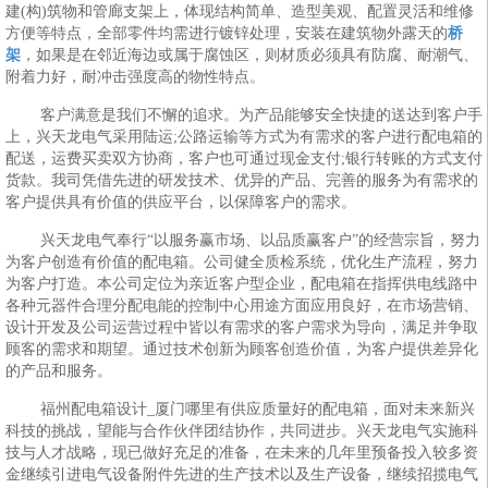
建(构)筑物和管廊支架上，体现结构简单、造型美观、配置灵活和维修
方便等特点，全部零件均需进行镀锌处理，安装在建筑物外露天的
桥
架
，如果是在邻近海边或属于腐蚀区，则材质必须具有防腐、耐潮气、
附着力好，耐冲击强度高的物性特点。
客户满意是我们不懈的追求。为产品能够安全快捷的送达到客户手
上，兴天龙电气采用陆运;公路运输等方式为有需求的客户进行配电箱的
配送，运费买卖双方协商，客户也可通过现金支付;银行转账的方式支付
货款。我司凭借先进的研发技术、优异的产品、完善的服务为有需求的
客户提供具有价值的供应平台，以保障客户的需求。
兴天龙电气奉行“以服务赢市场、以品质赢客户”的经营宗旨，努力
为客户创造有价值的配电箱。公司健全质检系统，优化生产流程，努力
为客户打造。本公司定位为亲近客户型企业，配电箱在指挥供电线路中
各种元器件合理分配电能的控制中心用途方面应用良好，在市场营销、
设计开发及公司运营过程中皆以有需求的客户需求为导向，满足并争取
顾客的需求和期望。通过技术创新为顾客创造价值，为客户提供差异化
的产品和服务。
福州配电箱设计_厦门哪里有供应质量好的配电箱，面对未来新兴
科技的挑战，望能与合作伙伴团结协作，共同进步。兴天龙电气实施科
技与人才战略，现已做好充足的准备，在未来的几年里预备投入较多资
金继续引进电气设备附件先进的生产技术以及生产设备，继续招揽电气