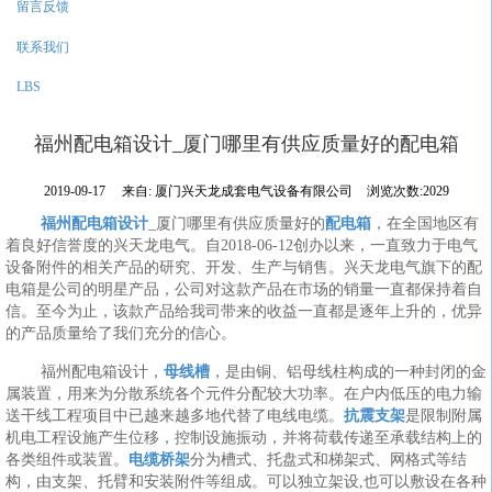
留言反馈
联系我们
LBS
福州配电箱设计_厦门哪里有供应质量好的配电箱
2019-09-17
来自:
厦门兴天龙成套电气设备有限公司
浏览次数:2029
福州配电箱设计
_厦门哪里有供应质量好的
配电箱
，在全国地区有
着良好信誉度的兴天龙电气。自2018-06-12创办以来，一直致力于电气
设备附件的相关产品的研究、开发、生产与销售。兴天龙电气旗下的配
电箱是公司的明星产品，公司对这款产品在市场的销量一直都保持着自
信。至今为止，该款产品给我司带来的收益一直都是逐年上升的，优异
的产品质量给了我们充分的信心。
福州配电箱设计，
母线槽
，是由铜、铝母线柱构成的一种封闭的金
属装置，用来为分散系统各个元件分配较大功率。在户内低压的电力输
送干线工程项目中已越来越多地代替了电线电缆。
抗震支架
是限制附属
机电工程设施产生位移，控制设施振动，并将荷载传递至承载结构上的
各类组件或装置。
电缆桥架
分为槽式、托盘式和梯架式、网格式等结
构，由支架、托臂和安装附件等组成。可以独立架设,也可以敷设在各种