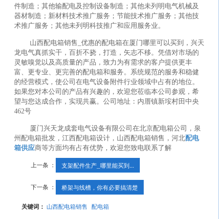
件制造；其他输配电及控制设备制造；其他未列明电气机械及
器材制造；新材料技术推广服务；节能技术推广服务；其他技
术推广服务；其他未列明科技推广和应用服务业。
山西配电箱销售_优惠的配电箱在厦门哪里可以买到，兴天
龙电气真抓实干，百折不挠，打造，矢志不移。凭借对市场的
灵敏嗅觉以及高质量的产品，致力为有需求的客户提供更丰
富、更专业、更完善的配电箱和服务。系统规范的服务和稳健
的经营模式，使公司在电气设备附件行业领域中占有的地位。
如果您对本公司的产品有兴趣的，欢迎您莅临本公司参观，希
望与您达成合作，实现共赢。公司地址：内厝镇新垵村田中央
462号
厦门兴天龙成套电气设备有限公司在北京配电箱公司，泉
州配电箱批发，江西配电箱设计，山西配电箱销售，河北
配电
箱供应
商等方面均有占有优势，欢迎您致电联系了解
上一条 ：
支架配件生产_哪里能买到...
下一条 ：
桥架与线槽，你有必要搞清楚
关键词：
山西配电箱销售
配电箱