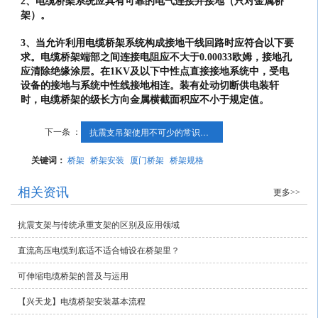
2、电缆桥架系统应具有可靠的电气连接并接地（只对金属桥
架）。
3、当允许利用电缆桥架系统构成接地干线回路时应符合以下要
求。电缆桥架端部之间连接电阻应不大于0.00033欧姆，接地孔
应清除绝缘涂层。在1KV及以下中性点直接接地系统中，受电
设备的接地与系统中性线接地相连。装有处动切断供电装轩
时，电缆桥架的级长方向金属横截面积应不小于规定值。
下一条 ：
抗震支吊架使用不可少的常识储备
关键词：
桥架
桥架安装
厦门桥架
桥架规格
相关资讯
更多>>
抗震支架与传统承重支架的区别及应用领域
直流高压电缆到底适不适合铺设在桥架里？
可伸缩电缆桥架的普及与运用
【兴天龙】电缆桥架安装基本流程