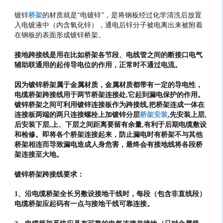
镀锌
桥架
的材质就是“电镀锌”，是将钢板经过化学清洗后放置
入电镀液中（内含氧化锌），通电后锌分子被电离出来被附着
在钢板的表面形成镀锌桥架。
接地跨接线是用在比如桥架各节段、电线管之间的断接口电气
辅助联通用的起传导电位的作用，正常时不通过电流。
因为镀锌桥架属于金属材质，金属材质都带有一定的导电性，
电缆桥架跨接线用于两节桥架连接处,它起到漏电保护的作用。
镀锌桥架之间可利用镀锌连接板作为跨接线,把桥架连成一体在
连接板两端的两只连接螺栓上加镀锌分层
桥架安装
,先安装上层,
后安装下层,上、下层之间距离要留有余量,有利于后期电缆敷设
和检修。即将各个桥架连接起来，防止漏电时有桥架不与其他
桥架相连而导致漏电造成人身危害，最终会有接地线将各段桥
架连接至大地。
镀锌桥架跨接线要求：
1、沿电缆桥架全长另敷设接地干线时，每段（包含非直线段）
电缆桥架应起码有一点与接地干线可靠连接。