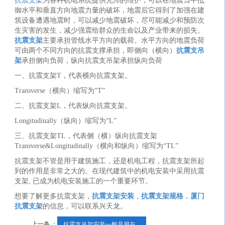
抗震支架
为各种机电系统提供充沛的维护，可以在地震当中抵
御水平和垂直方向地震力量的破坏，地震后它得到了加强在建
筑设备遭遇地震时，可以减少地震破坏，尽可能减少和预防次
生灾害的发生，减少强震给群众的生命以及产业带来的损失。
抗震支架
主要承担管线水平方向的载荷。水平方向的地震负荷
可由两个不同方向的抗震支撑承担，即侧向（横向）
抗震支吊
架
承担侧向负荷，纵向抗震支吊架承担纵向负荷
一、抗震支架T，代表横向抗震支架。
Transverse（横向）缩写为“T”
二、抗震支架L，代表纵向抗震支架。
Longitudinally（纵向）缩写为“L”
三、抗震支架TL，代表侧（横）纵向抗震支架
Transverse&Longitudinally（横向和纵向）缩写为“TL”
抗震支架不管是用于建筑施工，还是机电工程，抗震支架所起
到的作用是非常之大的。在现代建筑中的机电安装中采用抗震
支架, 已成为机电安装施工的一个重要环节。
想要了解更多抗震支架，
抗震支架安装
，
抗震支架规格
，
厦门
抗震支架
的信息，可以联系兴天龙。
上一条 ：
抗震支吊架安装一般是用在...