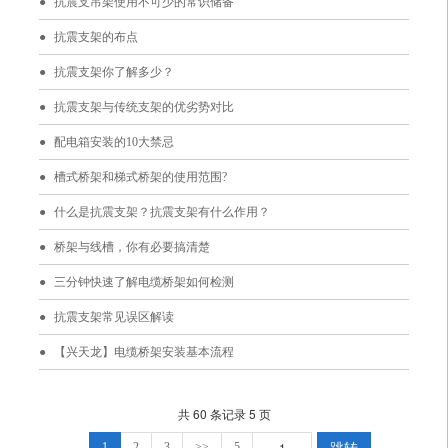
抗震支吊架使用不可少的常识储备
抗震支架的布点
抗震支架你了解多少？
抗震支架与传统支架的优劣势对比
配电箱安装的10大禁忌
槽式桥架和梯式桥架的使用范围?
什么是抗震支架？抗震支架有什么作用？
桥架与线槽，你有必要搞清楚
三分钟快速了解电缆桥架如何检测
抗震支架常见误区解读
【兴天龙】电缆桥架安装基本流程
共 60 条记录 5 页
跳转
1
2
3
>>
5