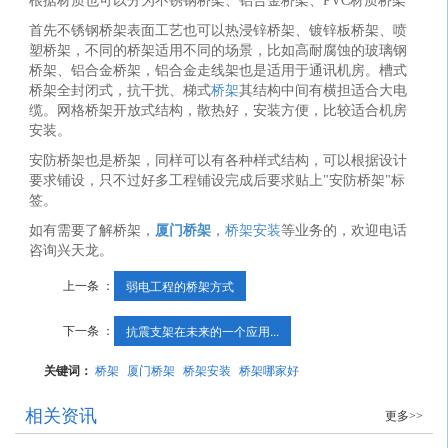
根据材质也可以分为不锈钢桥架、铝合金桥架、PVC材质桥架
首先不锈钢桥架表面工艺也可以热浸锌桥架、镀锌板桥架、喷
塑桥架，不同的桥架适用不同的场景，比如高耐腐蚀的玻璃钢
桥架、铝合金桥架，铝合金走线架也是适用于通讯机房。槽式
桥架全封闭式，抗干扰、梯式
桥架
其结构中间有横担适合大电
缆。网格桥架开放式结构，散热好，安装方便，比较适合机房
安装。
安防桥架也是桥架，同样可以有各种样式结构，可以根据设计
要求铺设，只不过好多工程铺设完成后要求贴上"安防桥架"标
签。
如有需要了解桥架，
厦门桥架
，
桥架安装
等业务的，欢迎电话
咨询兴天龙。
上一条 ：
弱电工程的桥架方式
下一条 ：
抗震支架在未来的一个应用...
关键词：
桥架
厦门桥架
桥架安装
桥架哪家好
相关资讯
更多>>