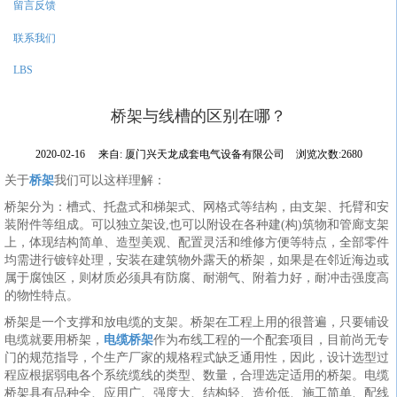
留言反馈
联系我们
LBS
桥架与线槽的区别在哪？
2020-02-16
来自:
厦门兴天龙成套电气设备有限公司
浏览次数:2680
关于
桥架
我们可以这样理解：
桥架分为：槽式、托盘式和梯架式、网格式等结构，由支架、托臂和安
装附件等组成。可以独立架设,也可以附设在各种建(构)筑物和管廊支架
上，体现结构简单、造型美观、配置灵活和维修方便等特点，全部零件
均需进行镀锌处理，安装在建筑物外露天的桥架，如果是在邻近海边或
属于腐蚀区，则材质必须具有防腐、耐潮气、附着力好，耐冲击强度高
的物性特点。
桥架是一个支撑和放电缆的支架。桥架在工程上用的很普遍，只要铺设
电缆就要用桥架，
电缆桥架
作为布线工程的一个配套项目，目前尚无专
门的规范指导，个生产厂家的规格程式缺乏通用性，因此，设计选型过
程应根据弱电各个系统缆线的类型、数量，合理选定适用的桥架。电缆
桥架具有品种全、应用广、强度大、结构轻、造价低、施工简单、配线