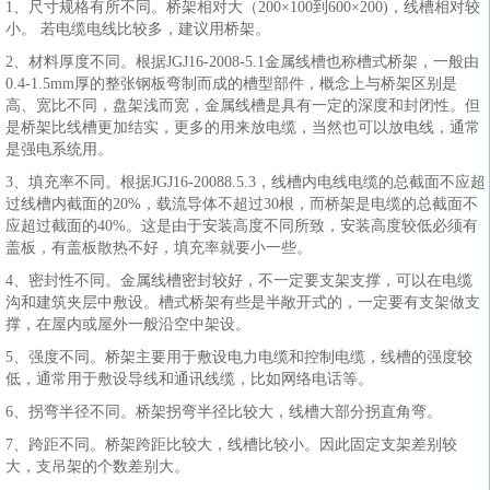
1、尺寸规格有所不同。桥架相对大（200×100到600×200)，线槽相对较
小。 若电缆电线比较多，建议用桥架。
2、材料厚度不同。根据JGJ16-2008-5.1金属线槽也称槽式桥架，一般由
0.4-1.5mm厚的整张钢板弯制而成的槽型部件，概念上与桥架区别是
高、宽比不同，盘架浅而宽，金属线槽是具有一定的深度和封闭性。但
是桥架比线槽更加结实，更多的用来放电缆，当然也可以放电线，通常
是强电系统用。
3、填充率不同。根据JGJ16-20088.5.3，线槽内电线电缆的总截面不应超
过线槽内截面的20%，载流导体不超过30根，而桥架是电缆的总截面不
应超过截面的40%。这是由于安装高度不同所致，安装高度较低必须有
盖板，有盖板散热不好，填充率就要小一些。
4、密封性不同。金属线槽密封较好，不一定要支架支撑，可以在电缆
沟和建筑夹层中敷设。槽式桥架有些是半敞开式的，一定要有支架做支
撑，在屋内或屋外一般沿空中架设。
5、强度不同。桥架主要用于敷设电力电缆和控制电缆，线槽的强度较
低，通常用于敷设导线和通讯线缆，比如网络电话等。
6、拐弯半径不同。桥架拐弯半径比较大，线槽大部分拐直角弯。
7、跨距不同。桥架跨距比较大，线槽比较小。因此固定支架差别较
大，支吊架的个数差别大。