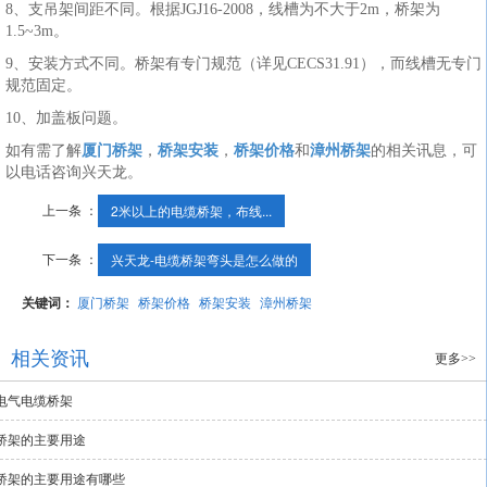
8、支吊架间距不同。根据JGJ16-2008，线槽为不大于2m，桥架为
1.5~3m。
9、安装方式不同。桥架有专门规范（详见CECS31.91），而线槽无专门
规范固定。
10、加盖板问题。
如有需了解
厦门桥架
，
桥架安装
，
桥架价格
和
漳州桥架
的相关讯息，可
以电话咨询兴天龙。
上一条 ：
2米以上的电缆桥架，布线...
下一条 ：
兴天龙-电缆桥架弯头是怎么做的
关键词：
厦门桥架
桥架价格
桥架安装
漳州桥架
相关资讯
更多>>
电气电缆桥架
桥架的主要用途
桥架的主要用途有哪些