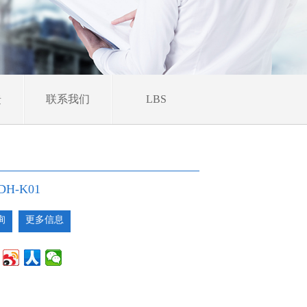
馈
联系我们
LBS
H-K01
询
更多信息