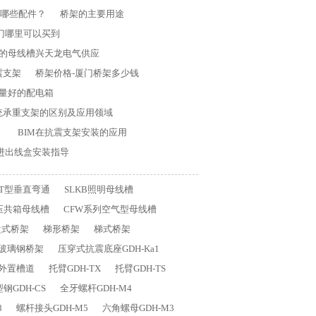
哪些配件？
桥架的主要用途
门哪里可以买到
用的母线槽兴天龙电气供应
震支架
桥架价格-厦门桥架多少钱
量好的配电箱
统承重支架的区别及应用领域
！
BIM在抗震支架安装的应用
进出线盒安装指导
T型垂直弯通
SLKB照明母线槽
压共箱母线槽
CFW系列空气型母线槽
盘式桥架
梯形桥架
梯式桥架
玻璃钢桥架
压穿式抗震底座GDH-Ka1
外置槽道
托臂GDH-TX
托臂GDH-TS
钢GDH-CS
全牙螺杆GDH-M4
8
螺杆接头GDH-M5
六角螺母GDH-M3