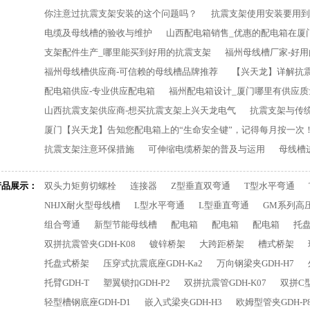
你注意过抗震支架安装的这个问题吗？
抗震支架使用安装要用到
电缆及母线槽的验收与维护
山西配电箱销售_优惠的配电箱在厦
支架配件生产_哪里能买到好用的抗震支架
福州母线槽厂家-好
福州母线槽供应商-可信赖的母线槽品牌推荐
【兴天龙】详解抗
配电箱供应-专业供应配电箱
福州配电箱设计_厦门哪里有供应质
山西抗震支架供应商-想买抗震支架上兴天龙电气
抗震支架与传
厦门【兴天龙】告知您配电箱上的“生命安全键”，记得每月按一次
抗震支架注意环保措施
可伸缩电缆桥架的普及与运用
母线槽
产品展示：
双头力矩剪切螺栓
连接器
Z型垂直双弯通
T型水平弯通
NHJX耐火型母线槽
L型水平弯通
L型垂直弯通
GM系列高
组合弯通
新型节能母线槽
配电箱
配电箱
配电箱
托
双拼抗震管夹GDH-K08
镀锌桥架
大跨距桥架
槽式桥架
托盘式桥架
压穿式抗震底座GDH-Ka2
万向钢梁夹GDH-H7
托臂GDH-T
塑翼锁扣GDH-P2
双拼抗震管GDH-K07
双拼C型
轻型槽钢底座GDH-D1
嵌入式梁夹GDH-H3
欧姆型管夹GDH-P