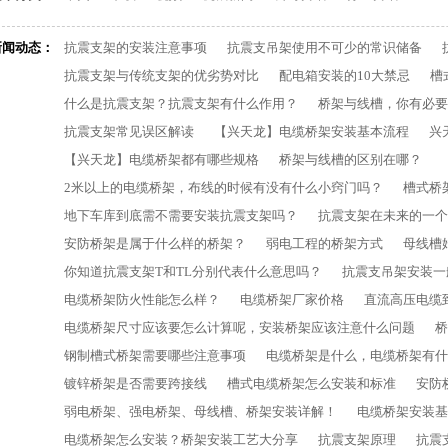
新闻动态：
抗震支架的安装注意事项
抗震支吊架使用不可少的常识储备
抗震支架与传统支架的优劣势对比
配电箱安装的10大禁忌
槽
什么是抗震支架？抗震支架有什么作用？
桥架与线槽，你有必要
抗震支架常见误区解读
【兴天龙】电缆桥架安装基本流程
兴
【兴天龙】电缆桥架都有哪些规格
桥架与线槽的区别在哪？
2米以上的电缆桥架，布线的时候有没有什么小窍门吗？
槽式桥
地下车库到底需不需要安装抗震支架吗？
抗震支架在未来的一个
安防桥架是属于什么样的桥架？
弱电工程的桥架方式
母线槽
你知道抗震支架T和TL分别代表什么意思吗？
抗震支吊架安装一
电缆桥架防火性能怎么样？
电缆桥架厂家价格
直流高压电缆
电缆桥架尺寸应该要怎么计算呢，安装桥架应该注意什么问题
桥
钢制槽式桥架需要哪些注意事项
电缆桥架是什么，电缆桥架有什
镀锌桥架是否需要跨接线
槽式电缆桥架怎么安装和标准
安防
弱电桥架、强电桥架、母线槽、桥架安装详解！
电缆桥架安装基
电缆桥架怎么安装？桥架安装工艺大分享
抗震支架原理
抗震