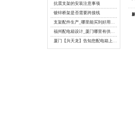
抗震支架的安装注意事项
镀锌桥架是否需要跨接线
支架配件生产_哪里能买到好用的抗震支架
福州配电箱设计_厦门哪里有供应质量好的配电箱
厦门【兴天龙】告知您配电箱上的“生命安全键”，记得每月按一次！